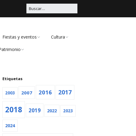
Fiestas y eventos
Cultura
Patrimonio
Carnaval
Educación
Civil
Viña Rock
Música
Religioso
Etiquetas
Feria
Teatro
2016
2017
2007
2003
Navidad
2018
2019
Otras
2022
2023
2024