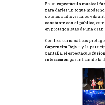
Es un
espectáculo musical fa
para darles un toque moderno,
de unos audiovisuales vibrant
constante con el público
, est
en protagonistas de una gran f
Con tres carismáticas protag
Caperucita Roja
– y la partici
pantalla, el espectáculo
fusion
interacción
garantizando la di