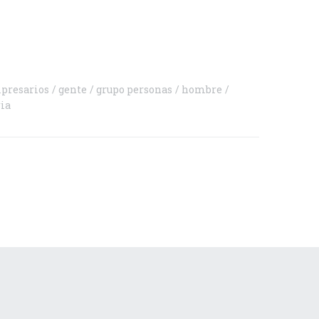
rtir
presarios
gente
grupo personas
hombre
ria