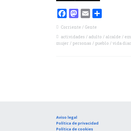
Facebook
Mastodon
Email
Compa
Corriente
Gente
actividades
adulto
alcalde
em
mujer
personas
pueblo
vida dia
Aviso legal
Política de privacidad
Política de cookies