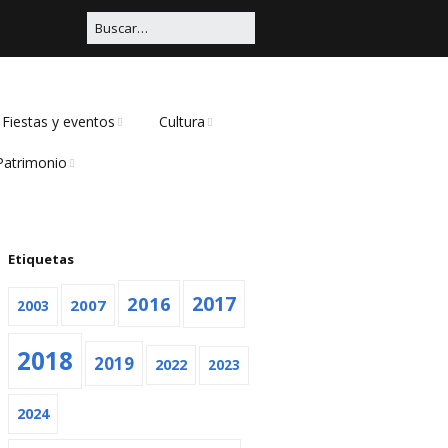
Fiestas y eventos
Cultura
Patrimonio
Carnaval
Educación
ivil
Viña Rock
Música
Religioso
Etiquetas
Feria
Teatro
2016
2017
2007
2003
Navidad
2018
2019
Otras
2022
2023
2024