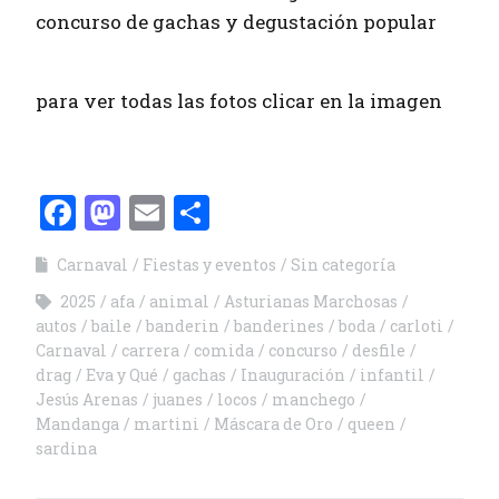
concurso de gachas y degustación popular
para ver todas las fotos clicar en la imagen
Facebook
Mastodon
Email
Compartir
Carnaval
Fiestas y eventos
Sin categoría
2025
afa
animal
Asturianas Marchosas
autos
baile
banderin
banderines
boda
carloti
Carnaval
carrera
comida
concurso
desfile
drag
Eva y Qué
gachas
Inauguración
infantil
Jesús Arenas
juanes
locos
manchego
Mandanga
martini
Máscara de Oro
queen
sardina