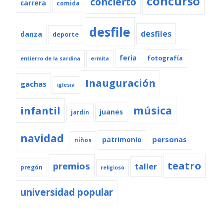
concurso
concierto
carrera
comida
desfile
desfiles
danza
deporte
feria
fotografía
entierro de la sardina
ermita
Inauguración
gachas
iglesia
música
infantil
juanes
jardin
navidad
personas
patrimonio
niños
teatro
premios
taller
pregón
religioso
universidad popular