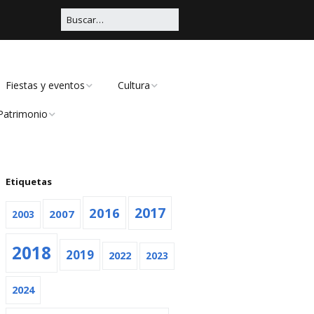
Fiestas y eventos
Cultura
Patrimonio
Carnaval
Educación
Civil
Viña Rock
Música
Religioso
Etiquetas
Feria
Teatro
2016
2017
2007
2003
Navidad
2018
2019
Otras
2022
2023
2024