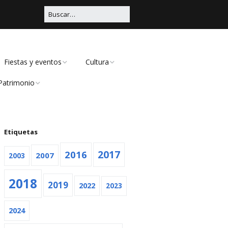
Fiestas y eventos
Cultura
Patrimonio
Carnaval
Educación
Civil
Viña Rock
Música
Religioso
Etiquetas
Feria
Teatro
2016
2017
2007
2003
Navidad
2018
2019
Otras
2022
2023
2024