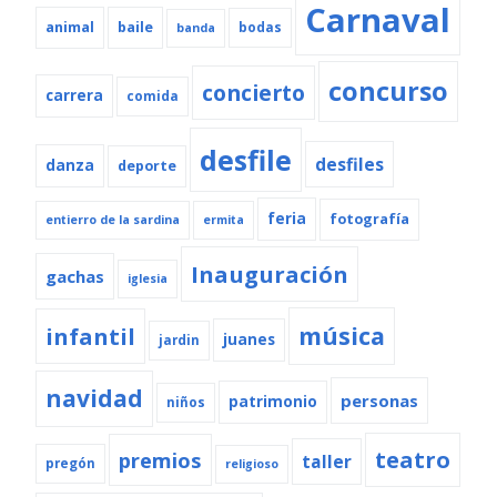
Carnaval
animal
baile
bodas
banda
concurso
concierto
carrera
comida
desfile
desfiles
danza
deporte
feria
fotografía
entierro de la sardina
ermita
Inauguración
gachas
iglesia
música
infantil
juanes
jardin
navidad
personas
patrimonio
niños
teatro
premios
taller
pregón
religioso