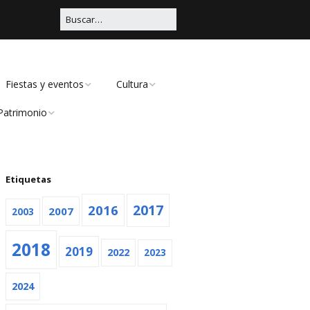
Fiestas y eventos
Cultura
Patrimonio
Carnaval
Educación
Civil
Viña Rock
Música
Religioso
Etiquetas
Feria
Teatro
2016
2017
2007
2003
Navidad
2018
2019
Otras
2022
2023
2024