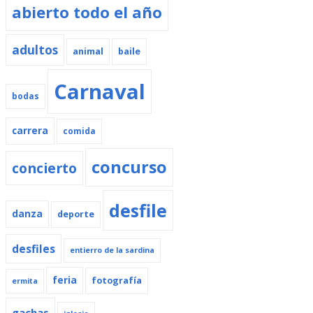
abierto todo el año
adultos
animal
baile
Carnaval
bodas
carrera
comida
concurso
concierto
desfile
danza
deporte
desfiles
entierro de la sardina
feria
fotografía
ermita
gachas