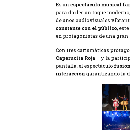
Es un
espectáculo musical fa
para darles un toque moderno,
de unos audiovisuales vibrant
constante con el público
, est
en protagonistas de una gran f
Con tres carismáticas protag
Caperucita Roja
– y la partici
pantalla, el espectáculo
fusion
interacción
garantizando la di