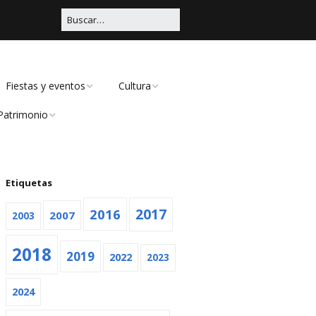
Fiestas y eventos
Cultura
Patrimonio
Carnaval
Educación
Civil
Viña Rock
Música
Religioso
Etiquetas
Feria
Teatro
2016
2017
2007
2003
Navidad
2018
2019
Otras
2022
2023
2024