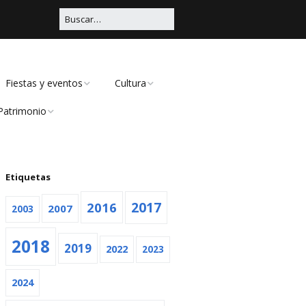
Fiestas y eventos
Cultura
Patrimonio
Carnaval
Educación
Civil
Viña Rock
Música
Religioso
Etiquetas
Feria
Teatro
2016
2017
2007
2003
Navidad
2018
2019
Otras
2022
2023
2024