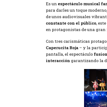
Es un
espectáculo musical fa
para darles un toque moderno,
de unos audiovisuales vibrant
constante con el público
, est
en protagonistas de una gran f
Con tres carismáticas protag
Caperucita Roja
– y la partici
pantalla, el espectáculo
fusion
interacción
garantizando la di