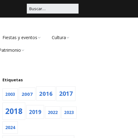
Fiestas y eventos
Cultura
Patrimonio
Carnaval
Educación
Civil
Viña Rock
Música
Religioso
Etiquetas
Feria
Teatro
2016
2017
2007
2003
Navidad
2018
2019
Otras
2022
2023
2024