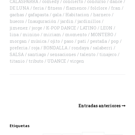
CALASPARRA
comedy
concierto
concurso
dance
DE LUNA
feria
fitness
flamenco
folclore
fran
gachas
gafapasta
gala
Habitacion
harnero
huecco
Inauguración
jardin
jardinillos
jimenez
jorge
K-POP DANCE
LATINO
LEON
lina
minino
miriam
momento
MONTERO
morgan
música
ojito
paso
pati
pestaña
pop
preferia
roja
RONDALLA
rondaya
salaberri
SALSA
santiago
sensaciones
talento
tinajero
titanio
tributo
UDANCE
virgen
Entradas anteriores
Etiquetas