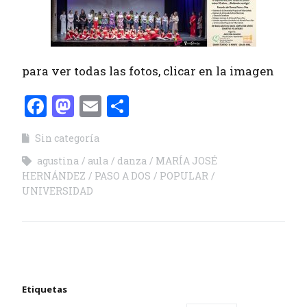
para ver todas las fotos, clicar en la imagen
Facebook
Mastodon
Email
Compartir
Sin categoría
agustina
aula
danza
MARÍA JOSÉ
HERNÁNDEZ
PASO A DOS
POPULAR
UNIVERSIDAD
Etiquetas