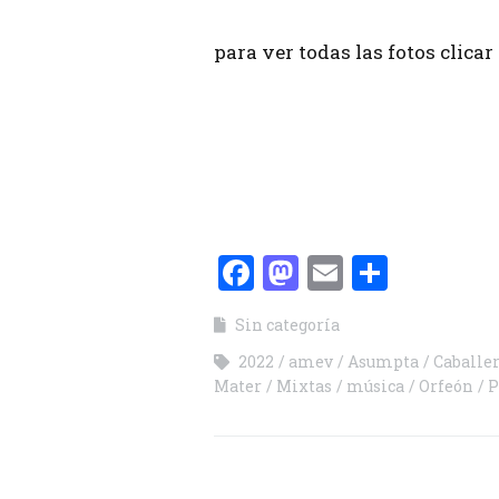
para ver todas las fotos clica
Facebook
Mastodon
Email
Compa
Sin categoría
2022
amev
Asumpta
Caballe
Mater
Mixtas
música
Orfeón
P