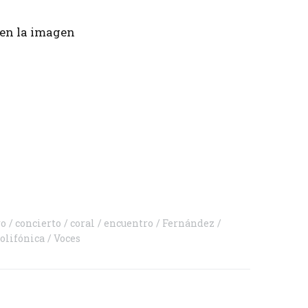
r en la imagen
rtir
ro
concierto
coral
encuentro
Fernández
olifónica
Voces