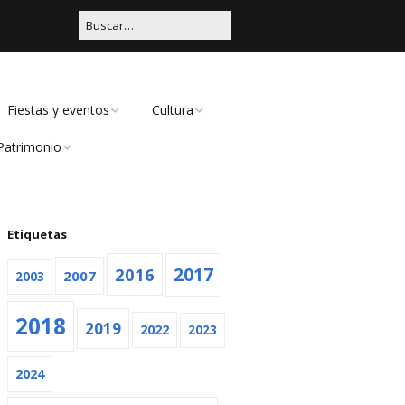
Fiestas y eventos
Cultura
Patrimonio
Carnaval
Educación
Civil
Viña Rock
Música
Religioso
Etiquetas
Feria
Teatro
2016
2017
2007
2003
Navidad
2018
2019
Otras
2022
2023
2024