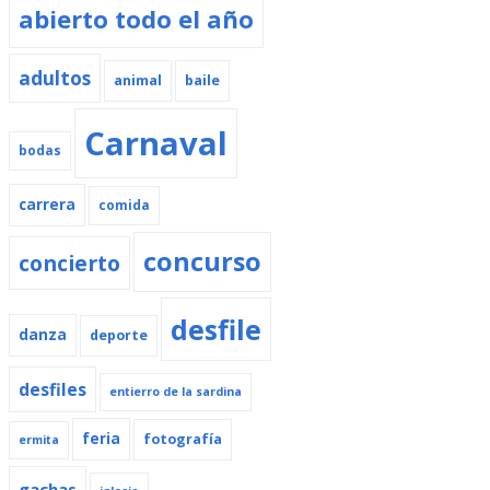
abierto todo el año
adultos
animal
baile
Carnaval
bodas
carrera
comida
concurso
concierto
desfile
danza
deporte
desfiles
entierro de la sardina
feria
fotografía
ermita
gachas