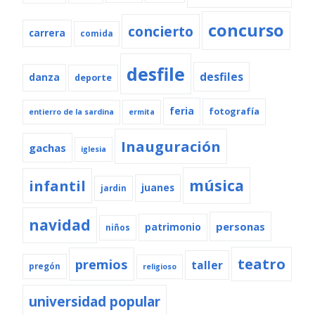
concurso
concierto
carrera
comida
desfile
desfiles
danza
deporte
feria
fotografía
entierro de la sardina
ermita
Inauguración
gachas
iglesia
música
infantil
juanes
jardin
navidad
personas
patrimonio
niños
teatro
premios
taller
pregón
religioso
universidad popular