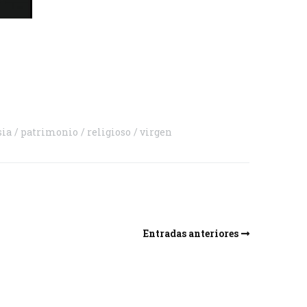
rtir
sia
patrimonio
religioso
virgen
Entradas anteriores