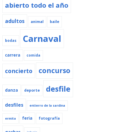
abierto todo el año
adultos
animal
baile
Carnaval
bodas
carrera
comida
concurso
concierto
desfile
danza
deporte
desfiles
entierro de la sardina
feria
fotografía
ermita
gachas