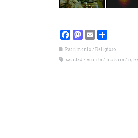
Facebook
Mastodon
Email
Compa
Patrimonio
Religioso
caridad
ermita
historía
igle