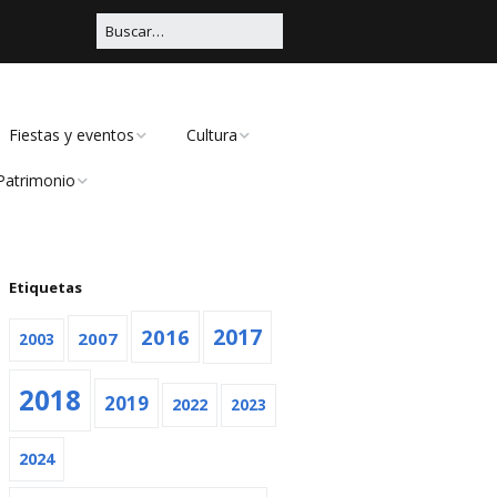
Fiestas y eventos
Cultura
Patrimonio
Carnaval
Educación
Civil
Viña Rock
Música
Religioso
Etiquetas
Feria
Teatro
2016
2017
2007
2003
Navidad
2018
2019
Otras
2022
2023
2024